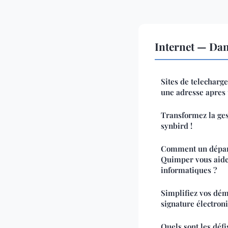
Internet — Da
Sites de telechar
une adresse apres
Transformez la ges
synbird !
Comment un dépan
Quimper vous aide
informatiques ?
Simplifiez vos dém
signature électron
Quels sont les défi