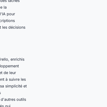
 des tâches
e la
d'IA pour
criptions
 les décisions
ello, enrichis
veloppement
et de leur
nt à suivre les
sa simplicité et
s
d'autres outils
és qui