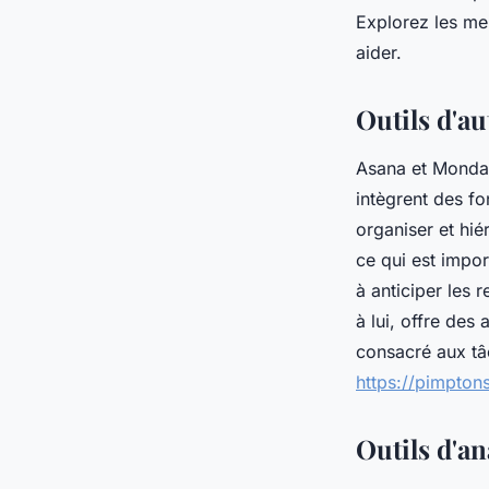
antoinette
•
25 juillet 2024
•
3 min de lecture
Explorez les mei
aider.
Outils d'a
Asana et Monday
intègrent des fo
organiser et hié
ce qui est impor
à anticiper les 
à lui, offre des
consacré aux tâc
https://pimpton
Outils d'a