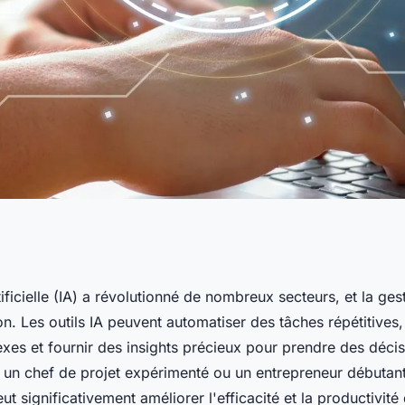
eurs outils IA pour
rtificielle (IA) a révolutionné de nombreux secteurs, et la ges
on. Les outils IA peuvent automatiser des tâches répétitives
es et fournir des insights précieux pour prendre des décis
un chef de projet expérimenté ou un entrepreneur débutant, 
ut significativement améliorer l'efficacité et la productivité