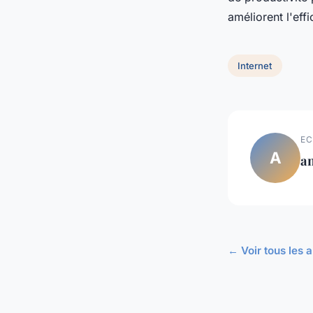
améliorent l'effi
Internet
EC
A
an
← Voir tous les a