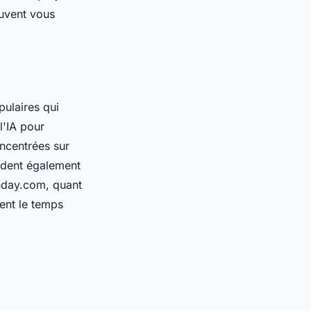
euvent vous
pulaires qui
l'IA pour
oncentrées sur
aident également
onday.com, quant
ent le temps