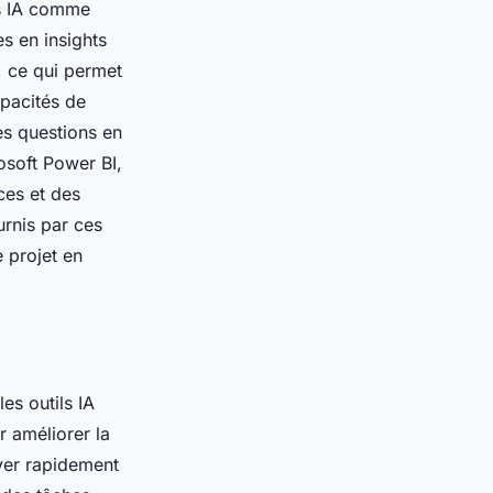
ls IA comme
s en insights
s, ce qui permet
apacités de
es questions en
osoft Power BI,
ces et des
urnis par ces
e projet en
es outils IA
r améliorer la
uver rapidement