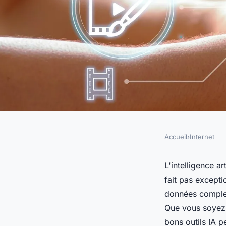
Accueil
›
Internet
INTERNET
Quels sont les meill
L'intelligence a
fait pas excepti
vos projets ?
données complex
Que vous soyez 
bons outils IA pe