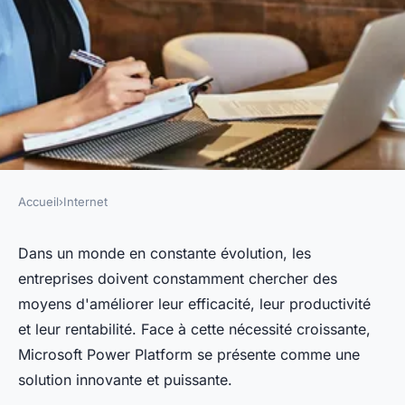
Accueil
›
Internet
INTERNET
Les 5 avantages clés de
Dans un monde en constante évolution, les
entreprises doivent constamment chercher des
l'utilisation de Microsoft
moyens d'améliorer leur efficacité, leur productivité
Power Platform pour votre
et leur rentabilité. Face à cette nécessité croissante,
entreprise
Microsoft Power Platform se présente comme une
solution innovante et puissante.
antoinette
•
25 juillet 2024
•
2 min de lecture